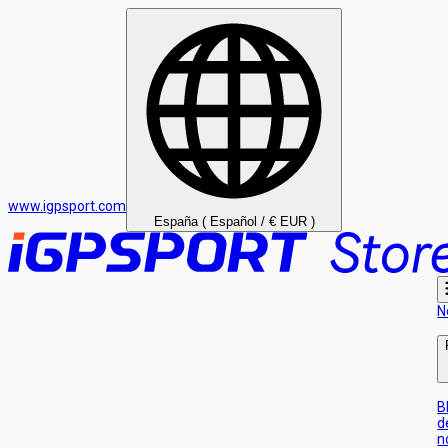
www.igpsport.com
España ( Español / € EUR )
N
B
d
n