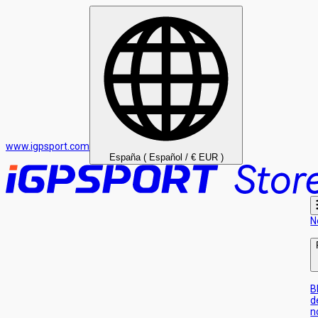
www.igpsport.com
España ( Español / € EUR )
N
B
d
n