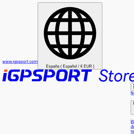
www.igpsport.com
España ( Español / € EUR )
N
B
d
n