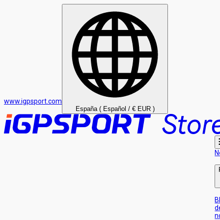
www.igpsport.com
España ( Español / € EUR )
N
B
d
n