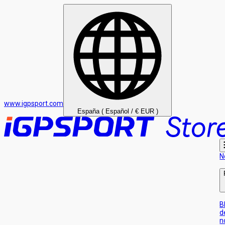
www.igpsport.com
España ( Español / € EUR )
N
B
d
n